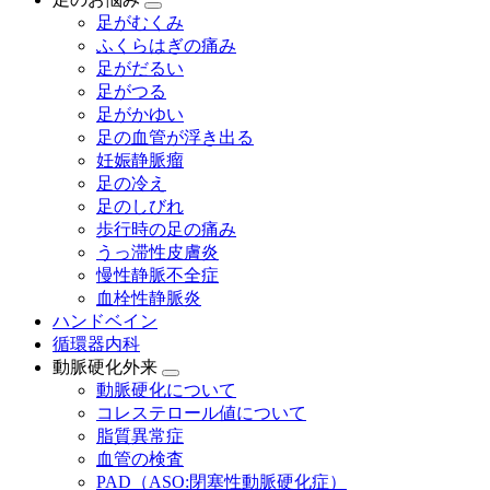
足がむくみ
ふくらはぎの痛み
足がだるい
足がつる
足がかゆい
足の血管が浮き出る
妊娠静脈瘤
足の冷え
足のしびれ
歩行時の足の痛み
うっ滞性皮膚炎
慢性静脈不全症
血栓性静脈炎
ハンドベイン
循環器内科
動脈硬化外来
動脈硬化について
コレステロール値について
脂質異常症
血管の検査
PAD（ASO:閉塞性動脈硬化症）