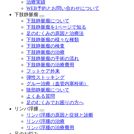
治療実績
WEB予約とお問い合わせについて
下肢静脈瘤
下肢静脈瘤について
下肢静脈瘤を1ページで知る
足のむくみの原因と治療法
下肢静脈瘤の様々な種類
下肢静脈瘤の検査
下肢静脈瘤の治療
下肢静脈瘤の手術の流れ
下肢静脈瘤の治療費用
フットケア外来
弾性ストッキング
グルー治療（血管内塞栓術）
陰部静脈瘤について
よくある質問
足のむくみでお困りの方へ
リンパ浮腫
リンパ浮腫の原因と症状と診断
リンパ浮腫の治療
リンパ浮腫の治療費用
足のお悩み