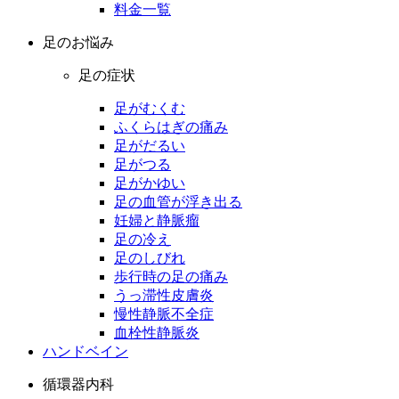
料金一覧
足のお悩み
足の症状
足がむくむ
ふくらはぎの痛み
足がだるい
足がつる
足がかゆい
足の血管が浮き出る
妊婦と静脈瘤
足の冷え
足のしびれ
歩行時の足の痛み
うっ滞性皮膚炎
慢性静脈不全症
血栓性静脈炎
ハンドベイン
循環器内科