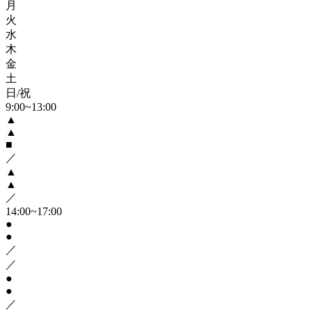
月
火
水
木
金
土
日/祝
9:00~13:00
▲
▲
■
／
▲
▲
／
14:00~17:00
●
●
／
／
●
●
／