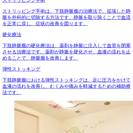
ストリッピング手術
ストリッピング手術は、下肢静脈瘤の治療法で、拡張した静
脈を外科的に切除する方法です。静脈を取り除くことで血流
を正常に戻し、症状の改善を図ります。
硬化療法
下肢静脈瘤の硬化療法は、薬剤を静脈に注入して血管を閉塞
させる治療法です。薬剤が静脈を硬化させ、血液の流れを止
めることで、静脈瘤を改善します。
弾性ストッキング
下肢静脈瘤における弾性ストッキングは、足に圧力をかけて
血液の流れを改善し、むくみや痛みを軽減するための補助療
法です。