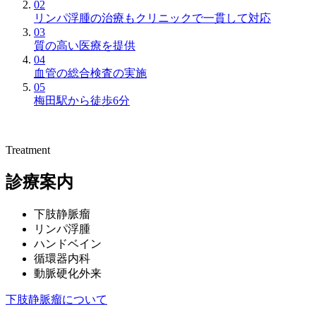
02
リンパ浮腫の治療もクリニックで一貫して対応
03
質の高い医療を提供
04
血管の総合検査の実施
05
梅田駅から徒歩6分
Treatment
診療案内
下肢静脈瘤
リンパ浮腫
ハンドベイン
循環器内科
動脈硬化外来
下肢静脈瘤について