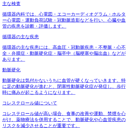
主な検査
循環器内科では、心電図・エコーカーディオグラム・ホルタ
ー心電図・運動負荷試験・冠動脈造影などを行い、心臓や血
管の疾患を診断・評価します。
循環器の主な疾患
循環器の主な疾患には、高血圧・冠動脈疾患・不整脈・心不
全・弁膜症・動脈硬化症・脳卒中（脳梗塞や脳出血）などが
あります。
動脈硬化
動脈硬化は気付かないうちに血管が硬くなっていきます。特
に足の動脈硬化が進むと、閉塞性動脈硬化症が発症し、歩行
時に痛みが起こるようになります。
コレステロール値について
コレステロール値が高い場合、食事の改善や運動、禁煙を心
がけ、薬物療法を併用することで、動脈硬化や心血管疾患の
リスクを減少させることが重要です。