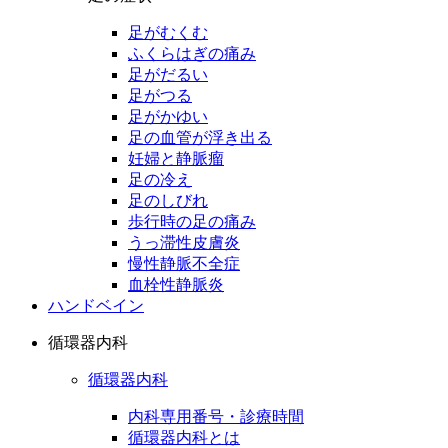
足がむくむ
ふくらはぎの痛み
足がだるい
足がつる
足がかゆい
足の血管が浮き出る
妊婦と静脈瘤
足の冷え
足のしびれ
歩行時の足の痛み
うっ滞性皮膚炎
慢性静脈不全症
血栓性静脈炎
ハンドベイン
循環器内科
循環器内科
内科専用番号・診療時間
循環器内科とは