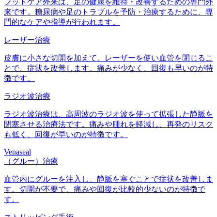
フットケア外来は、足の健康を維持・改善するための専門外
来です。糖尿病や足のトラブルを予防・治療するために、専
門的なケアや指導が行われます。
レーザー治療
皮膚に小さな切開を加えて、レーザーを使い血管を閉じるこ
とで、症状を改善します。痛みが少なく、回復も早いのが特
徴です。
ラジオ波治療
ラジオ波治療は、高周波のラジオ波を使って拡張した静脈を
閉塞させる治療法です。痛みや腫れを軽減し、再発のリスク
も低く、回復が早いのが特徴です。
Venaseal
（グルー）治療
血管内にグルーを注入し、静脈を塞ぐことで症状を改善しま
す。切開が不要で、痛みや回復が比較的少ないのが特徴で
す。