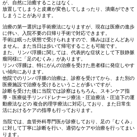
が、自然に治癒することはなく、
放置してしまうと皮膚が変色してしまったり、潰瘍ができて
しまうことがあります。
治療の第一選択は手術療法になりますが、現在は医療の進歩
に伴い、入院不要の日帰り手術で対応できます。
手術は眠った状態で受けられますので、痛みはほとんどあり
ません。また当日は歩いて帰宅することも可能です。
また、リンパ浮腫に関しては、代表的な症状として下肢静脈
瘤同様に「足のむくみ」があります。
リンパ浮腫は、特にがんの治療を受けた患者様に発症しやす
い傾向にあります。
他院でのリンパ浮腫の治療は、診察を受けてから、また別の
医療施設で治療を受けるということが多いですが、
診断を受けた後に当院では診察はもちろん、スキンケア指
導・医療徒手リンパドレナージ療法・圧迫療法・圧迫下の運
動療法などの 複合的理学療法に対応しており、また日常生
活におけるケアの指導も行っております。
当院では、血管外科専門医が診療しており、足の「むくみ」
に対して丁寧に診断を行い、適切なケアや治療を行ってまい
ります。