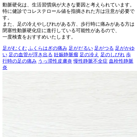
動脈硬化は、生活習慣病が大きな要因と考えられています。
特に健診でコレステロール値を指摘された方は注意が必要で
す。
また、足の冷えやしびれがある方、歩行時に痛みがある方は
閉塞性動脈硬化症に進行している可能性があるので、
一度検査をおすすめいたします。
足がむくむ
ふくらはぎの痛み
足がだるい
足がつる
足がかゆ
い
足の血管が浮き出る
妊娠静脈瘤
足の冷え
足のしびれ
歩
行時の足の痛み
うっ滞性皮膚炎
慢性静脈不全症
血栓性静脈
炎