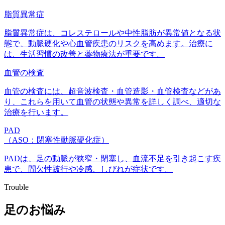
脂質異常症
脂質異常症は、コレステロールや中性脂肪が異常値となる状
態で、動脈硬化や心血管疾患のリスクを高めます。治療に
は、生活習慣の改善と薬物療法が重要です。
血管の検査
血管の検査には、超音波検査・血管造影・血管検査などがあ
り、これらを用いて血管の状態や異常を詳しく調べ、適切な
治療を行います。
PAD
（ASO：閉塞性動脈硬化症）
PADは、足の動脈が狭窄・閉塞し、血流不足を引き起こす疾
患で、間欠性跛行や冷感、しびれが症状です。
Trouble
足のお悩み