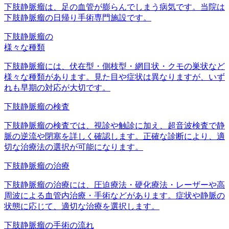
下肢静脈瘤は、足の血管が膨らんでしまう病気です。当院は
下肢静脈瘤の日帰り手術専門施設です。
下肢静脈瘤の
様々な種類
下肢静脈瘤には、伏在型・側枝型・網目状・クモの巣状など
様々な種類があります。見た目や症状は異なりますが、いず
れも早期の対応が大切です。
下肢静脈瘤の検査
下肢静脈瘤の検査では、視診や触診に加え、超音波検査で静
脈の逆流や閉塞を詳しく確認します。正確な診断により、適
切な治療法の選択が可能になります。
下肢静脈瘤の治療
下肢静脈瘤の治療には、圧迫療法・硬化療法・レーザーや高
周波による血管内治療・手術などがあります。症状や静脈の
状態に応じて、適切な治療を選択します。
下肢静脈瘤の手術の流れ