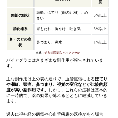
度
頭痛、ほてり（顔の紅潮）、め
頭部の症状
3％以上
まい
消化器系
胃もたれ、胸やけ、吐き気
3％以上
鼻・のどの症
鼻づまり、鼻水
1％以上
状
出典：
処方箋医薬品 バイアグラ錠
バイアグラにはさまざまな副作用が報告されていま
す。
主な副作用は上の表の通りで、血管拡張による
ほてり
や潮紅、頭痛、鼻づまり、視覚の変化などが比較的頻
度が高い副作用です。
しかし、これらの症状は基本的
に一時的で、薬の効果が薄れるとともに軽減していき
ます。
過去に視神経の病気や心血管疾患の既往がある場合