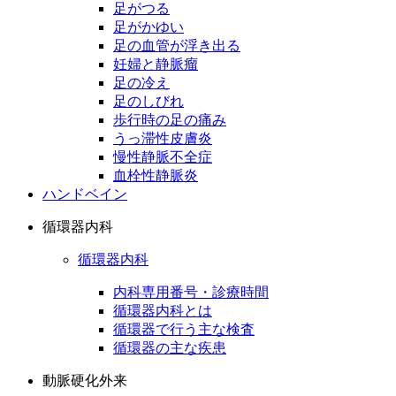
足がつる
足がかゆい
足の血管が浮き出る
妊婦と静脈瘤
足の冷え
足のしびれ
歩行時の足の痛み
うっ滞性皮膚炎
慢性静脈不全症
血栓性静脈炎
ハンドベイン
循環器内科
循環器内科
内科専用番号・診療時間
循環器内科とは
循環器で行う主な検査
循環器の主な疾患
動脈硬化外来