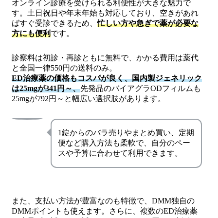
オンライン診療を受けられる利便性が大きな魅力で
す。土日祝日や年末年始も対応しており、空きがあれ
ばすぐ受診できるため、
忙しい方や急ぎで薬が必要な
方にも便利
です。
診察料は初診・再診ともに無料で、かかる費用は薬代
と全国一律550円の送料のみ。
ED治療薬の価格もコスパが良く、国内製ジェネリック
は25mgが341円～、
先発品のバイアグラODフィルムも
25mgが792円～と幅広い選択肢があります。
1錠からのバラ売りやまとめ買い、定期
便など購入方法も柔軟で、自分のペー
スや予算に合わせて利用できます。
また、支払い方法が豊富なのも特徴で、DMM独自の
DMMポイントも使えます。さらに、複数のED治療薬