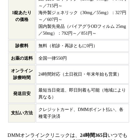
～／715円～
1錠あたり
海外製ジェネリック（30mg／55mg）：327円
の価格
～／607円～
国内製先発品（バイアグラODフィルム 25mg
／50mg）：792円～／851円～
診察料
無料（初診・再診ともに0円）
お薬の送料
全国一律550円
オンライン
24時間対応（土日祝日・年末年始も営業）
診療時間
最短当日発送、即日到着も可能（地域により
発送目安
異なる）
クレジットカード、DMMポイント払い、各
支払い方法
種電子決済
DMMオンラインクリニックは、
24時間365日
いつでも