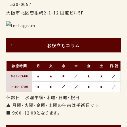
〒530-0057
大阪市北区曽根崎2-1-12 国道ビル5F
お役立ちコラム
診療時間
月
火
水
木
金
土
日/祝
▲
▲
■
／
▲
▲
／
9:00~13:00
●
●
／
／
●
●
／
14:00~17:00
休診日 水曜午後・木曜・日曜・祝日
▲ 月曜・火曜・金曜・土曜の午前は手術日です。
■ 9:00~12:00となります。