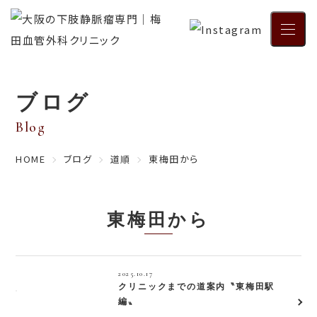
メニュ
ブログ
Blog
HOME
ブログ
道順
東梅田から
東梅田から
2025.10.17
クリニックまでの道案内〝東梅田駅
編〟