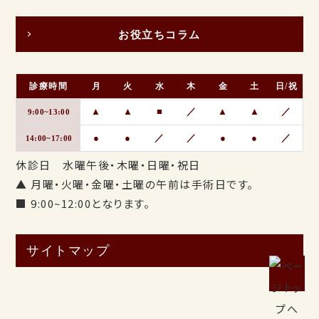
お役立ちコラム
診療時間
月
火
水
木
金
土
日/祝
▲
▲
■
／
▲
▲
／
9:00~13:00
●
●
／
／
●
●
／
14:00~17:00
休診日 水曜午後・木曜・日曜・祝日
▲ 月曜・火曜・金曜・土曜の午前は手術日です。
■ 9:00~12:00となります。
サイトマップ