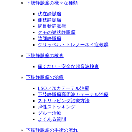
下肢静脈瘤の様々な種類
伏在静脈瘤
側枝静脈瘤
網目状静脈瘤
クモの巣状静脈瘤
陰部静脈瘤
クリッペル・トレノーネイ症候群
下肢静脈瘤の検査
痛くない・安全な超音波検査
下肢静脈瘤の治療
LSO1470カテーテル治療
下肢静脈瘤高周波カテーテル治療
ストリッピング治療方法
弾性ストッキング
グルー治療
よくある質問
下肢静脈瘤の手術の流れ