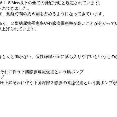
１.５Mets以下の全ての覚醒行動と規定されています。
られてきました。
在、覚醒時間の約６割を占めるようになってきています。
高く、２型糖尿病罹患率や心臓病罹患率が高いことが分かって
rが取り上げられています。
ほとんど働かない、慢性静脈不全に落ち入りやすいというもの
それに伴う下腿静脈還流促進という筋ポンプ
プ
圧上昇それに伴う下腿深部３静脈の還流促進という筋ポンプが