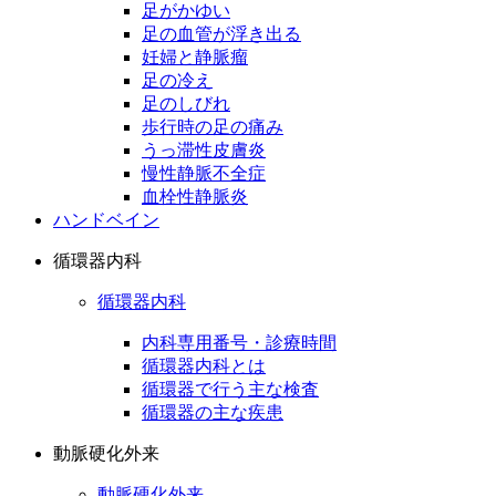
足がかゆい
足の血管が浮き出る
妊婦と静脈瘤
足の冷え
足のしびれ
歩行時の足の痛み
うっ滞性皮膚炎
慢性静脈不全症
血栓性静脈炎
ハンドベイン
循環器内科
循環器内科
内科専用番号・診療時間
循環器内科とは
循環器で行う主な検査
循環器の主な疾患
動脈硬化外来
動脈硬化外来