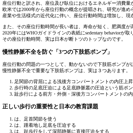
座位行動と訳され、座位及び臥位におけるエネルギー消費量が
欧米では2000年から座位行動の概念が提唱され、研究が進め
産業や生活様式の近代化に伴い、座位行動時間は増加し、現
また、その座位行動時間が長い者は、寿命が短く、肥満度が
2020年にはWHOガイドラインの表紙にsedentary behavio
その座位行動時間、実は日本が断トツのトップなのです。
慢性静脈不全を防ぐ「3つの下肢筋ポンプ」
座位行動の問題の一つとして、動かないので下肢筋ポンプが
慢性静脈不全で重要な下肢筋ポンプは、実は３つあります。
足関節の背屈による浅後方コンパートメントの内圧上昇
歩行時の足底圧迫による足底静脈叢の圧迫という筋ポン
趾歩行による前方・外側・深後方コンパートメントの内
正しい歩行の重要性と日本の教育課題
は、足首関節を使う
は、踵着地し足底を圧迫する
は、趾歩行をして深部静脈に直接圧迫をする