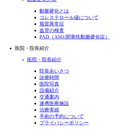
動脈硬化とは
コレステロール値について
脂質異常症
血管の検査
PAD（ASO:閉塞性動脈硬化症）
医院・院長紹介
医院・院長紹介
院長あいさつ
診療時間
医院写真
設備紹介
交通案内
連携医療施設
治療実績
手術の予約について
プライバシーポリシー