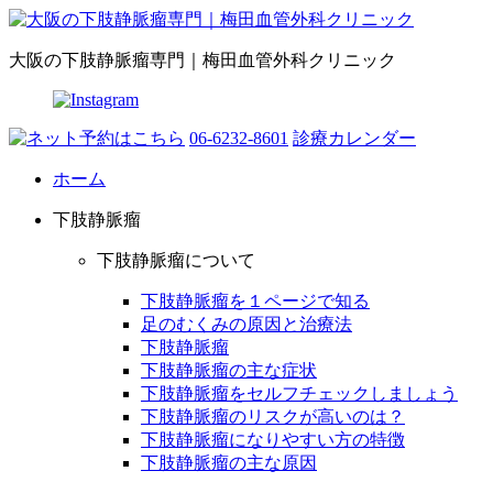
大阪の下肢静脈瘤専門｜梅田血管外科クリニック
06-6232-8601
診療カレンダー
ホーム
下肢静脈瘤
下肢静脈瘤について
下肢静脈瘤を１ページで知る
足のむくみの原因と治療法
下肢静脈瘤
下肢静脈瘤の主な症状
下肢静脈瘤をセルフチェックしましょう
下肢静脈瘤のリスクが高いのは？
下肢静脈瘤になりやすい方の特徴
下肢静脈瘤の主な原因