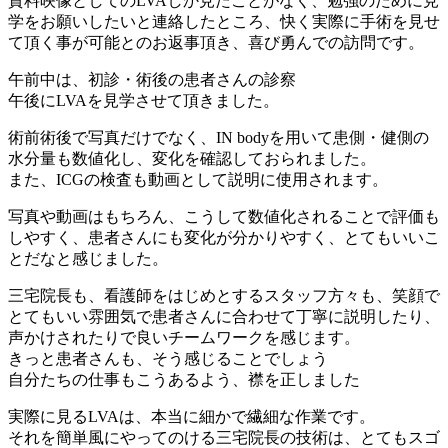
資料映像としてのLVAしか見たことがなく、勉強のために見
学をお願いしたいと連絡したところ、快く実際に手術を見せ
て頂く事が可能とのお返事頂き、喜び勇んでの訪問です。
午前中は、初診・術後の患者さんの診察
午後にLVAを見学させて頂きました。
術前術後で写真だけでなく、IN bodyを用いて患側・健側の
水分量も数値化し、変化を確認しておられました。
また、ICGの検査も動画として説明に使用されます。
写真や動画はもちろん、こうして数値化されることで評価も
しやすく、患者さんにも変化が分かりやすく、とてもいいこ
とだなと感じました。
三宅院長も、看護師をはじめとするスタッフ方々も、笑顔で
とてもいい雰囲気で患者さんに合わせて丁寧に説明したり、
声かけされたりで良いチームワークを感じます。
きっと患者さんも、そう感じることでしょう
自分たちの仕事もこうあるよう、襟を正しました
実際に見るLVAは、本当に細かで繊細な作業です。
それを簡単風にやってのける三宅院長の技術は、とてもスゴ