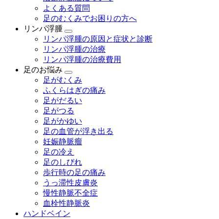
よくある質問
足のむくみでお困りの方へ
リンパ浮腫
リンパ浮腫の原因と症状と診断
リンパ浮腫の治療
リンパ浮腫の治療費用
足のお悩み
足がむくみ
ふくらはぎの痛み
足がだるい
足がつる
足がかゆい
足の血管が浮き出る
妊娠静脈瘤
足の冷え
足のしびれ
歩行時の足の痛み
うっ滞性皮膚炎
慢性静脈不全症
血栓性静脈炎
ハンドベイン