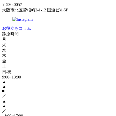
〒530-0057
大阪市北区曽根崎2-1-12 国道ビル5F
お役立ちコラム
診療時間
月
火
水
木
金
土
日/祝
9:00~13:00
▲
▲
■
／
▲
▲
／
14:00~17:00