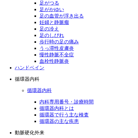
足がつる
足がかゆい
足の血管が浮き出る
妊婦と静脈瘤
足の冷え
足のしびれ
歩行時の足の痛み
うっ滞性皮膚炎
慢性静脈不全症
血栓性静脈炎
ハンドベイン
循環器内科
循環器内科
内科専用番号・診療時間
循環器内科とは
循環器で行う主な検査
循環器の主な疾患
動脈硬化外来