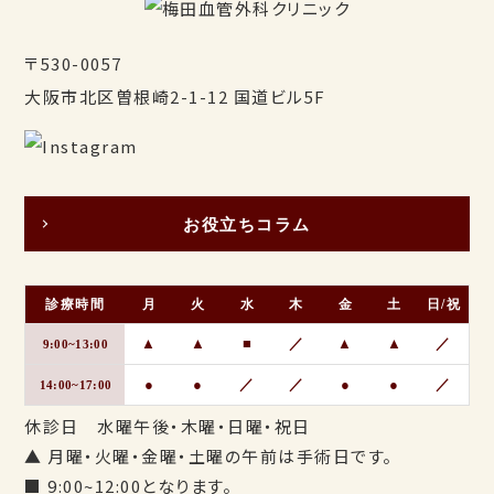
〒530-0057
大阪市北区曽根崎2-1-12 国道ビル5F
お役立ちコラム
診療時間
月
火
水
木
金
土
日/祝
▲
▲
■
／
▲
▲
／
9:00~13:00
●
●
／
／
●
●
／
14:00~17:00
休診日 水曜午後・木曜・日曜・祝日
▲ 月曜・火曜・金曜・土曜の午前は手術日です。
■ 9:00~12:00となります。