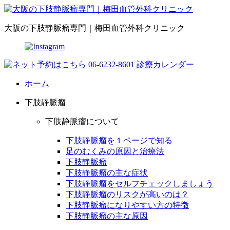
大阪の下肢静脈瘤専門｜梅田血管外科クリニック
06-6232-8601
診療カレンダー
ホーム
下肢静脈瘤
下肢静脈瘤について
下肢静脈瘤を１ページで知る
足のむくみの原因と治療法
下肢静脈瘤
下肢静脈瘤の主な症状
下肢静脈瘤をセルフチェックしましょう
下肢静脈瘤のリスクが高いのは？
下肢静脈瘤になりやすい方の特徴
下肢静脈瘤の主な原因