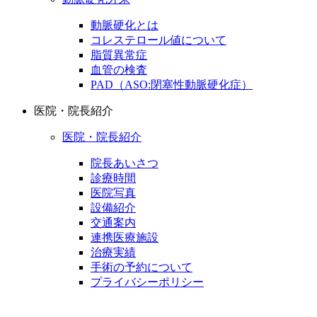
動脈硬化とは
コレステロール値について
脂質異常症
血管の検査
PAD（ASO:閉塞性動脈硬化症）
医院・院長紹介
医院・院長紹介
院長あいさつ
診療時間
医院写真
設備紹介
交通案内
連携医療施設
治療実績
手術の予約について
プライバシーポリシー