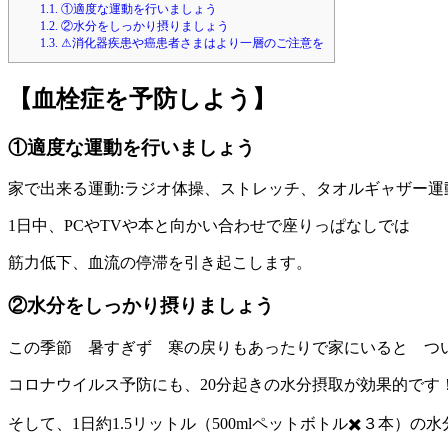
1.1.
①適度な運動を行いましょう
1.2.
②水分をしっかり摂りましょう
1.3.
⚠︎消化器疾患や癌患者さまはより一層のご注意を
【血栓症を予防しよう】
①適度な運動を行いましょう
家で出来る運動:ラジオ体操、ストレッチ、タオルギャザー
1日中、PCやTVや本と向かい合わせで座りっぱなしでは
筋力低下、血流の停滞を引き起こします。
②水分をしっかり摂りましょう
この季節 暑すぎず 寒の戻りもあったりで家にいると つ
コロナウイルス予防にも、20分起きの水分摂取が効果的です
そして、1日約1.5リットル（500mlペットボトル✖️３