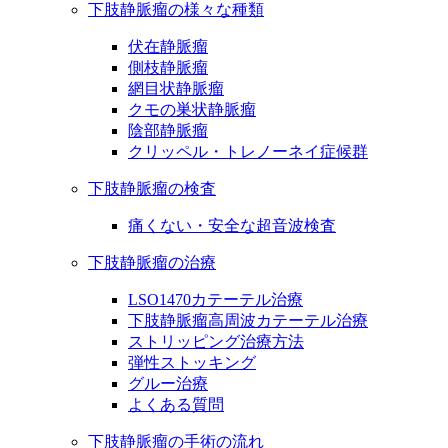
下肢静脈瘤の様々な種類
伏在静脈瘤
側枝静脈瘤
網目状静脈瘤
クモの巣状静脈瘤
陰部静脈瘤
クリッペル・トレノーネイ症候群
下肢静脈瘤の検査
痛くない・安全な超音波検査
下肢静脈瘤の治療
LSO1470カテーテル治療
下肢静脈瘤高周波カテーテル治療
ストリッピング治療方法
弾性ストッキング
グルー治療
よくある質問
下肢静脈瘤の手術の流れ