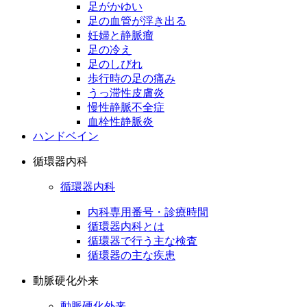
足がかゆい
足の血管が浮き出る
妊婦と静脈瘤
足の冷え
足のしびれ
歩行時の足の痛み
うっ滞性皮膚炎
慢性静脈不全症
血栓性静脈炎
ハンドベイン
循環器内科
循環器内科
内科専用番号・診療時間
循環器内科とは
循環器で行う主な検査
循環器の主な疾患
動脈硬化外来
動脈硬化外来